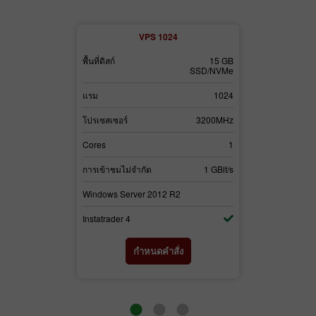
2
VPS 1024
30 GB
พื้นที่ดิสก์
15 GB
พื้นที่ดิสก์
SSD/NVMe
SSD/NVMe
3072
แรม
1024
แรม
3700MHz
โปรเซสเซอร์
3200MHz
โปรเซสเซอร์
2
Cores
1
Cores
1 GBit/s
การเข้าชมไม่จำกัด
1 GBit/s
การเข้าชมไม่จำ
2
Windows Server 2012 R2
Windows Serv
Instatrader 4
Instatrader 4
่ง
กำหนดคำสั่ง
ก