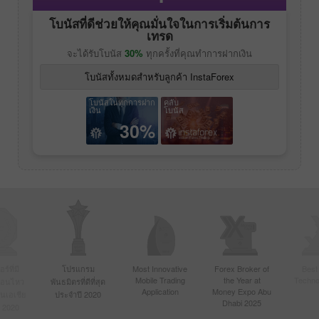
โบนัสที่ดีช่วยให้คุณมั่นใจในการเริ่มต้นการ
เทรด
จะได้รับโบนัส
30%
ทุกครั้งที่คุณทำการฝากเงิน
โบนัสทั้งหมดสำหรับลูกค้า InstaForex
โบนัสในทุกการฝาก
คลับ
เงิน
โบนัส
30%
์ที่มี
โปรแกรม
Most Innovative
Forex Broker of
Best
Mobile Trading
the Year at
Techno
ื่อนไหว
พันธมิตรที่ดีที่สุด
Application
Money Expo Abu
ในเอเชีย
ประจำปี 2020
Dhabi 2025
 2020