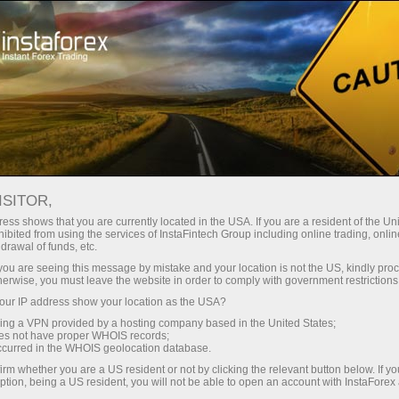
สำหรับเทรดเดอร์
เงื่อนไขการเทรด
โฮสติ้ง VPS
ISITOR,
โฮสติ้ง Forex VPS -
ess shows that you are currently located in the USA. If you are a resident of the Uni
ibited from using the services of InstaFintech Group including online trading, online
เซิร์ฟเวอร์เทรดที่รวดเร็ว
drawal of funds, etc.
k you are seeing this message by mistake and your location is not the US, kindly pro
และเสถียร
herwise, you must leave the website in order to comply with government restrictions
ur IP address show your location as the USA?
sing a VPN provided by a hosting company based in the United States;
VPS เป็นเครื่องมือที่จะช่วยให้คุณจัดการการซื้อ
oes not have proper WHOIS records;
ขายในตลาดฟอเร็กซ์ได้อย่างเหมาะสม เซิร์ฟเวอร์
occurred in the WHOIS geolocation database.
มีพื้นที่จ่ายพลังงานสำรองที่ทำให้สามารถเข้าถึง
irm whether you are a US resident or not by clicking the relevant button below. If y
ได้และเชื่อถือได้ 24/7 มันได้รับการออกแบบมา
ption, being a US resident, you will not be able to open an account with InstaForex