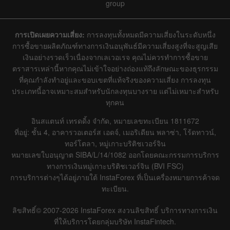
group
การเปิดเผยความเสี่ยง:
การลงทุนทั้งหมดมีความเสี่ยงในระดับหนึ่ง
การซื้อขายผลิตภัณฑ์ทางการเงินอนุพันธ์มีความเสี่ยงสูงที่จะสูญเสีย
เงินอย่างรวดเร็วเนื่องจากเลเวอเรจ คุณไม่ควรทำการซื้อขาย
ตราสารเหล่านี้หากคุณไม่เข้าใจอย่างถ่องแท้ถึงลักษณะของธุรกรรม
ที่คุณกำลังทำอยู่และขอบเขตที่แท้จริงของความเสี่ยง การลงทุน
ประเภทนี้อาจเหมาะสมสำหรับนักลงทุนบางราย แต่ไม่เหมาะสำหรับ
ทุกคน
อินสแตนท์ เทรดดิ้ง จำกัด, หมายเลขทะเบียน 1811672
ที่อยู่: ชั้น 4, อาคารวอเตอร์ส เอดจ์, เมอริเดียน พลาซ่า, โร้ดทาวน์,
ทอร์โตลา, หมู่เกาะบริติชเวอร์จิน
หมายเลขใบอนุญาต SIBA/L/14/1082 ออกโดยคณะกรรมการบริการ
ทางการเงินหมู่เกาะบริติชเวอร์จิน (BVI FSC)
การบริการต่างๆได้อยู่ภายใต้ InstaForex ที่เป็นเครื่องหมายการค้าจด
ทะเบียน.
ลิขสิทธิ์© 2007-2026 InstaForex สงวนลิขสิทธิ์ บริการทางการเงิน
ที่ให้บริการโดยกลุ่มบริษัท InstaFintech.