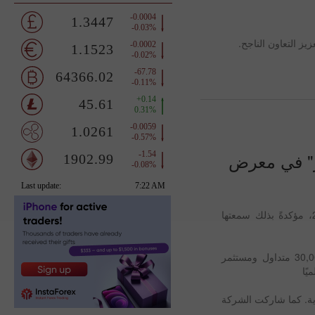
يز التعاون الناجح.
سعار" في معرض
حصلت InstaForex على جائزة "أفضل وسيط تداول بأقل فروق أسعار" المرموقة في معرض فوركس دبي 2025، مؤكدةً بذلك سمعتها
انعقد المنتدى يومي 6 و7 أكتوبر في مركز دبي التجاري العالمي، وضم عددًا قياسيًا من المشاركين - أكثر من 30,000 متداول ومستثمر
حصرية. كما شاركت الشركة