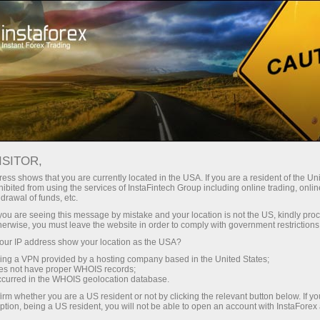
حب
منصة التداول
فتح الحساب الفوري
للمبتدئين
للمستثمرين
للشركاء
الحمل
ISITOR,
ess shows that you are currently located in the USA. If you are a resident of the Uni
ibited from using the services of InstaFintech Group including online trading, online
drawal of funds, etc.
مجال
k you are seeing this message by mistake and your location is not the US, kindly pro
تجارية
herwise, you must leave the website in order to comply with government restrictions
موعة
ur IP address show your location as the USA?
 ومشاريع
sing a VPN provided by a hosting company based in the United States;
مجموعة
oes not have proper WHOIS records;
occurred in the WHOIS geolocation database.
irm whether you are a US resident or not by clicking the relevant button below. If y
ption, being a US resident, you will not be able to open an account with InstaForex