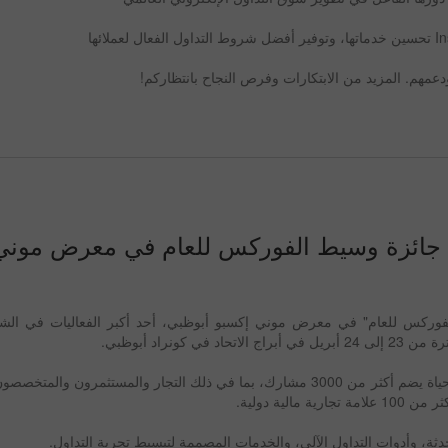
دعمهم. المزيد من الابتكارات وفرص النجاح بانتظاركم!
حصل على جائزة وسيط الفوركس للعام في معرض مون
I بجائزة "وسيط الفوركس للعام" في معرض موني إكسبو أبوظبي، أحد أكبر الفعاليات ف
 كونراد أبوظبي.
هذا العام، جمع المعرض مجتمعًا نابضًا بالحياة يضم أكثر من 3000 مشارك، بما في ذلك التجار والمست
لية دولية.
، وأدوات التداول الآلي، والخدمات المصممة لتبسيط تجربة التداول.