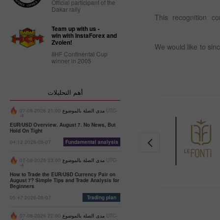
Official participant of the
Dakar rally
This recognition co
Team up with us -
win with InstaForex and
Zvolen!
We would like to sin
IIHF Continental Cup
winner in 2005
أهم التحليلات
مدى الصلة بالموضوع
21:00 2026-08-07 UTC-
-4
EUR/USD Overview. August 7. No News, But
Hold On Tight
04:12 2026-08-07
Fundamental analysis
مدى الصلة بالموضوع
23:00 2026-08-07 UTC-
-4
How to Trade the EUR/USD Currency Pair on
August 7? Simple Tips and Trade Analysis for
Beginners
05:47 2026-08-07
Trading plan
مدى الصلة بالموضوع
22:00 2026-08-07 UTC-