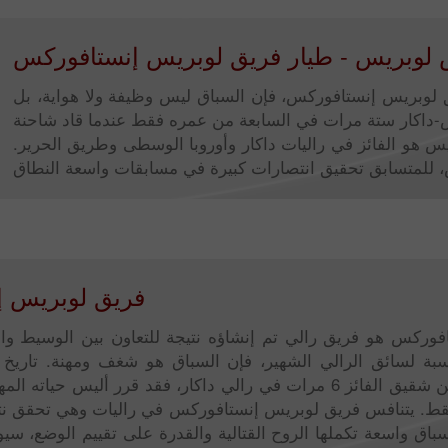
 لوبريس - طيار فريق لوبريس إنستافوركس
يق لوبريس إنستافوركس، فإن السباق ليس وظيفة ولا هواية، بل
س-داكار ستة مرات في السابعة من عمره فقط عندما قاد شاحنة
ليس هو الفائز في راليات داكار وأوروبا الوسطى وطريق الحرير.
فريق لوبريس 
وركس هو فريق رالي تم إنشاؤه نتيجة للتعاون بين الوسيط وا
بة لسائق الرالي الشهير، فإن السباق هو شغف ومهنة. تاريخ ع
سلفًا. نظرًا لكونه ابن شقيق الفائز 6 مرات في رالي داكار، فقد قرر أليس 
ط. يتنافس فريق لوبريس إنستافوركس في راليات وهي تحقق نتائ
ة سباق واسعة تكملها الروح القتالية والقدرة على تقييم الوضع، سي