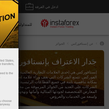
ادخل في الغرفة
إيداع/ س
للمتداولين
عن إنستافوركس
الجوائز
جدار الاعتراف بإنستافوركس
ted States,
 transfers,
إنستافوركس هي إحدى العلامات التجارية العالمية الرائدة في 
ceed to the
الفوركس. تتمتع الشركات التي تقف وراء علامة إنستافوركس ال
.
بمكانة تنافسية ثابتة في جميع القطاعات الرئيسية. حصلت مج
الشركات على العديد من الجوائز المرموقة من مجلات الأعمال
المعارض المتخصصة لجودتها المثالية وأمانها ونهجها المبتكر و
واسعة من الخدمات والعروض.
ou choose
 anyway.