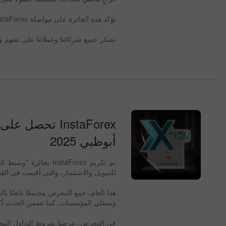
تؤكد هذه الجائزة على مواصلة InstaForex تحسين خدماتها، وتوفير أفضل شروط التداول الفعال لعملائها
نشكر جميع شركائنا وعملائنا على ثقتهم و
InstaForex ت
أبوظبي 2025
تم تكريم nstaForex
للتمويل والاستثمار، والتي أقيمت في الفترة من 23 إلى 24 أبريل في أبراج الاتحاد في
وممثلي المؤسسات. كما تضمن الحدث أكثر من 100 علامة تجارية ما
في المعرض، عرضنا شروط التداول المحدثة