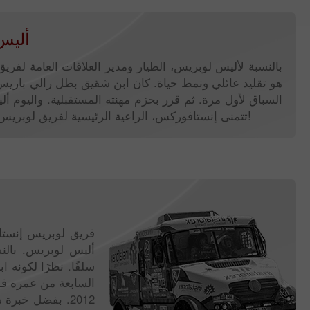
أليس
بالنسبة لأليس لوبريس، الطيار ومدير العلاقات العامة لفر
هو تقليد عائلي ونمط حياة. كان ابن شقيق بطل رالي باري
السباق لأول مرة. ثم قرر بحزم مهنته المستقبلية. واليوم أ
تتمنى إنستافوركس، الراعية الرئيسية لفريق لوبريس، للمتسابق تحقيق انتصارات كبيرة في مسابقات واسعة النطاق!
فريق لوبريس إنستاف
أليس لوبريس. بالنس
السابعة من عمره فق
2012. بفضل خبر