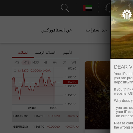
الدعم
ات
خذ استراحة
عن إنستافوركس
الأسهم
العملات الرقمية
العملات
M5
M15
M30
H1
H4
D1
W1
DEAR V
C
1
.
1
5
2
3
0
0
.
0
0
0
0
0
0
.
0
0
%
Your IP addr
you are proh
deposit/with
If you thin
website. Ot
Why does yo
- you are u
- your IP d
- an error 
EURUSD.fx
1.15230
-0.00020
-0.02%
Please conf
the wrong o
GBPUSD.fx
1.34510
-0.00040
-0.03%