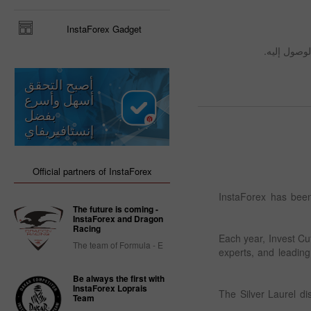
InstaForex Gadget
لوصول إليه.
أصبح التحقق
أسهل وأسرع
بفضل
إنستافيريفاي
Official partners of InstaForex
InstaForex has been
The future is coming -
InstaForex and Dragon
Racing
Each year, Invest Cuf
The team of Formula - E
experts, and leadin
Be always the first with
InstaForex Loprais
The Silver Laurel dis
Team