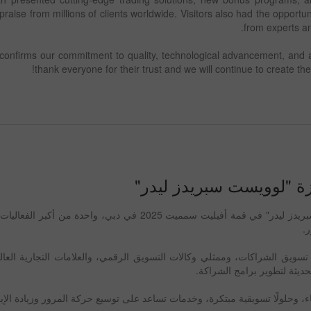
raise from millions of clients worldwide. Visitors also had the opportun
from experts an
onfirms our commitment to quality, technological advancement, and a
thank everyone for their trust and we will continue to create the
إيداع الحظ
زة "لوويست سبريدز ليدر"
بو
تسلمت إنستافوركس جائزة "لوويست سبريدز ليدر" في قمة أفيليت سمميت 2025 في 
.
ويق الشراكات، وممثلي وكالات التسويق الرقمي، والعلامات التجارية العالمي
حديثة لتطوير برامج الشراكة.
، وحلولًا تسويقية مبتكرة، وخدمات تساعد على توسيع حركة المرور وزيادة الإ