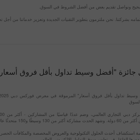
ه الصحيح ونواصل تقديم بعض من أفضل الشروط في السوق.
امه بشركتنا. نحن ملتزمون بتطوير التقنيات الجديدة وتعزيز خدماتنا من أجل تعز
InstaForex على جائزة "أفضل وسيط تداول بأقل فروق أ
لسوق
ا و150 متحدثًا عالميًا
أتيحت للزوار فرصة استكشاف أحدث الحلول التكنولوجية والعروض المخصصة والمكافآت ال
رها الفاعل في تطوير سوق التداول الإلكتروني العالمي