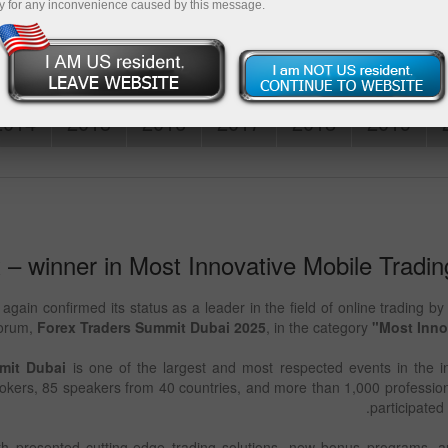
y for any inconvenience caused by this message.
فتح حساب تجر
2014
2015
2016
2017
2018
2019
 – winner in Most Innovative Mobile Tradin
gain confirmed its status as a leader in the field of online trading by
forum,
Forex Traders Summit Dubai 2025
, in the category
"Most Innov
mit Dubai
is one of the largest and most respected events in the i
okers, 85 speakers from 40 countries, and more than 1,000 profession
participated
 presented cutting-edge trading solutions, new bonus programs, and