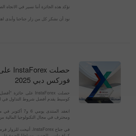
تؤكد هذه الجائزة أننا نسير في الاتجا
نود أن نشكر كل من زار جناحنا وأبدى اهتم
حصلت 
فوركس دبي 2025
كوسيط يقدم أفضل شروط التداول في ا
ومحترف في مجال التكنولوجيا المالية من أكثر من 60 دولة. وشهد الحدث مشاركة أكثر من 130 وسيطً
في جناح InstaForex، 
كراعٍ ماسي للحدث، مسلطةً الضوء على دو