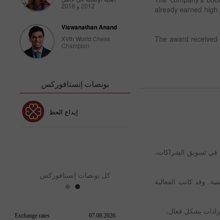
2012 و 2016
already earned high p
Viswanathan Anand
The award received c
XVth World Chess
Champion
بونصات إنستافوركس
بونص 30٪
إيداع الحظ
نص نادي إنستافوركس
بو
دبي، واحدة من أكبر الفعاليات في تسويق الشراكات،
كل بونصات إنستافوركس
ة. وقد كانت الفعالية
يرادات بشكل فعال.