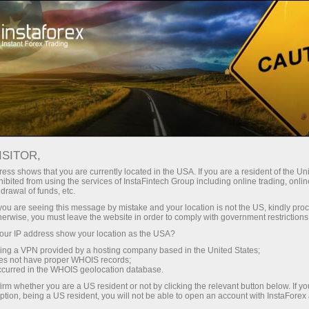
Spreads mínimos — lucro máximo
ISITOR,
ess shows that you are currently located in the USA. If you are a resident of the Uni
Bônus de 30%
ibited from using the services of InstaFintech Group including online trading, online
Com a InstaForex, você obtém
drawal of funds, etc.
acesso a oportunidades
para cada depósito
k you are seeing this message by mistake and your location is not the US, kindly pro
realmente competitivas:
herwise, you must leave the website in order to comply with government restrictions
alavancagem de até 1:5000,
ur IP address show your location as the USA?
Velocidade
alguns dos melhores spreads e
sing a VPN provided by a hosting company based in the United States;
comissões do mercado, e
oes not have proper WHOIS records;
no trading e na estrada
occurred in the WHOIS geolocation database.
condições vantajosas para
irm whether you are a US resident or not by clicking the relevant button below. If y
negociar ações e índices.
ption, being a US resident, you will not be able to open an account with InstaForex
Sua recompensa exclusiva de
Desenvolvemos um sistema de