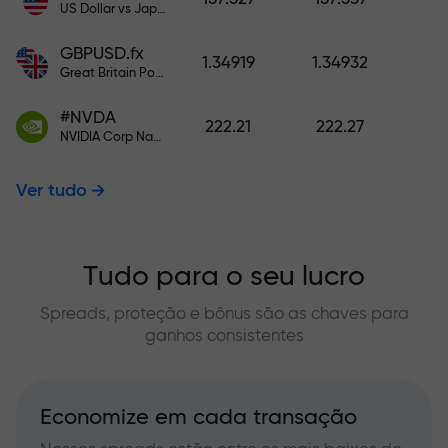
US Dollar vs Japanese Yen
GBPUSD.fx
1.34919
1.34932
Great Britain Pound vs US Dollar
#NVDA
222.21
222.27
NVIDIA Corp Nasdaq Stock Exchange (Nasdaq) USD
Ver tudo
Tudo para o seu lucro
Spreads, proteção e bônus são as chaves para
ganhos consistentes
Economize em cada transação