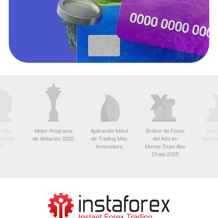
r Más
Mejor Programa
Aplicación Móvil
Bróker de Forex
Best
n Asia
de Afiliación 2020
de Trading Más
del Año en
Techno
20
Innovadora
Money Expo Abu
Dhabi 2025