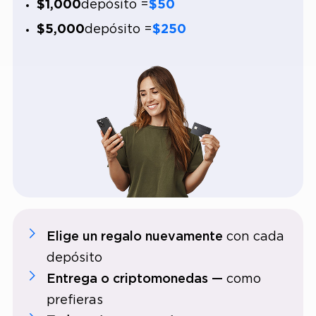
$1,000
depósito =
$50
$5,000
depósito =
$250
Elige un regalo nuevamente
con cada
depósito
Entrega o criptomonedas —
como
prefieras