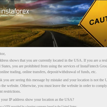
Promociones
Bonificaciones
tor,
Bonificaciones de InstaForex
dress shows that you are currently located in the USA. If you are a res
Las bonificaciones difieren en el importe máximo,
 States, you are prohibited from using the services of InstaFintech Gro
las condiciones de acreditación en la cuenta y el
online trading, online transfers, deposit/withdrawal of funds, etc.
uso permitido para operar.
nk you are seeing this message by mistake and your location is not the 
Las ganancias obtenidas al operar con cualquier
 the website. Otherwise, you must leave the website in order to comply
bonificación pueden retirarse de la cuenta sin
 restrictions.
restricciones.
your IP address show your location as the USA?
ng a VPN provided by a hosting company based in the United States;