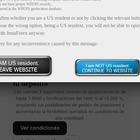
es not have proper WHOIS records;
curred in the WHOIS geolocation database.
firm whether you are a US resident or not by clicking the relevant but
ose the wrong option, being a US resident, you will not be able to ope
ith InstaForex anyway.
rry for any inconvenience caused by this message.
Bonificación de hasta ×1000 sobre
tu depósito
Las cuentas X especiales ofrecen un apalancamiento de
hasta 1:5000 y bonificaciones del 1000 % al 10 000 %,
ampliando tus posibilidades de gestión de posiciones y
aumentando la flexibilidad operativa en condiciones de
alta volatilidad.
Ver condiciones