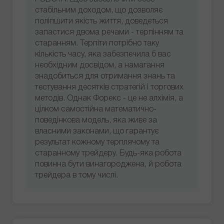
стабільним доходом, що дозволяє
поліпшити якість життя, доведеться
запастися двома речами - терпінням та
старанням. Терпіти потрібно таку
кількість часу, яка забезпечила б вас
необхідним досвідом, а намагання
знадобиться для отримання знань та
тестування десятків стратегій і торгових
методів. Однак Форекс - це не алхімія, а
цілком самостійна математично-
поведінкова модель, яка живе за
власними законами, що гарантує
результат кожному терплячому та
старанному трейдеру. Будь-яка робота
повинна бути винагороджена, й робота
трейдера в тому числі.