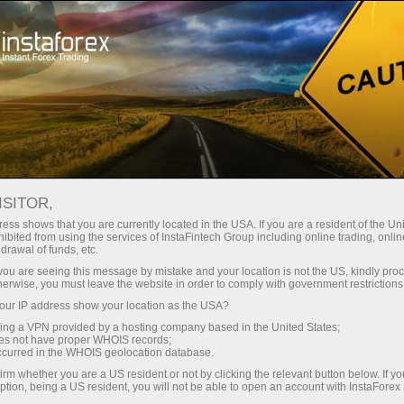
Початківцям
Як почати заробляти
ISITOR,
Як почати торгувати на
ess shows that you are currently located in the USA. If you are a resident of the Uni
ibited from using the services of InstaFintech Group including online trading, online
Форекс новачку?
drawal of funds, etc.
k you are seeing this message by mistake and your location is not the US, kindly pro
herwise, you must leave the website in order to comply with government restrictions
ur IP address show your location as the USA?
Катерина Стіхіна
Директор ІнстаФорекс - ТВ*
sing a VPN provided by a hosting company based in the United States;
oes not have proper WHOIS records;
occurred in the WHOIS geolocation database.
irm whether you are a US resident or not by clicking the relevant button below. If y
ption, being a US resident, you will not be able to open an account with InstaForex