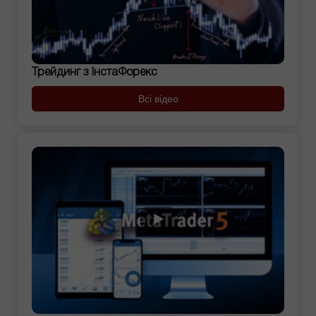
Трейдинг з ІнстаФорекс
Всі відео