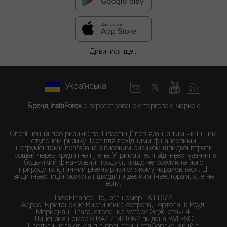
Дивитися ще...
Українська
Бренд InstaForex
є зареєстрованою торговою маркою
Сповіщення про ризики: всі інвестиції пов'язані з тим чи іншим
ступенем ризику. Торгівля похідними фінансовими
інструментами пов'язана з високим ризиком швидкої втрати
грошей через кредитне плече. Утримайтеся від інвестування в
будь-який фінансовий продукт, якщо не розумієте його
природу та істинний рівень ризику, якому наражаєтеся. Ці
види інвестицій можуть підходити деяким інвесторам, але не
всім.
InstaFinance Ltd, рег. номер 1811672
Адрес: Британские Виргинские острова, Тортола, г. Роуд,
Меридиан Плаза, строение Уотерс Эдж, этаж 4.
Лицензия номер SIBA/L/14/1082 выдана BVI FSC
Послуги надаються під брендом ІнстаФорекс, який є