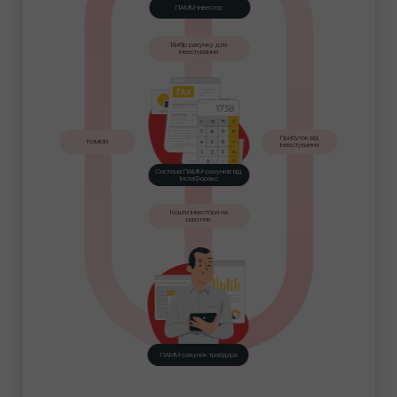
ПАММ-інвестор
Вибір рахунку для
інвестування
Прибуток від
Комісія
інвестування
Система ПАММ-рахунків від
ІнстаФорекс
Кошти інвестора на
рахунок
ПАММ-рахунок трейдера