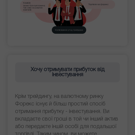
Комісія
Торгівля на форекс
(може бути виплачена
так само за рахунок
компанії)
Копіювання угод трейдера
Хочу отримувати прибуток від
інвестування
Крім трейдингу, на валютному ринку
Форекс існує й більш простий спосіб
отримання прибутку - інвестування. Ви
вкладаєте свої гроші в той чи інший актив
або передаєте іншій особі для подальшої
торгівлі. Таким чином, ви можете