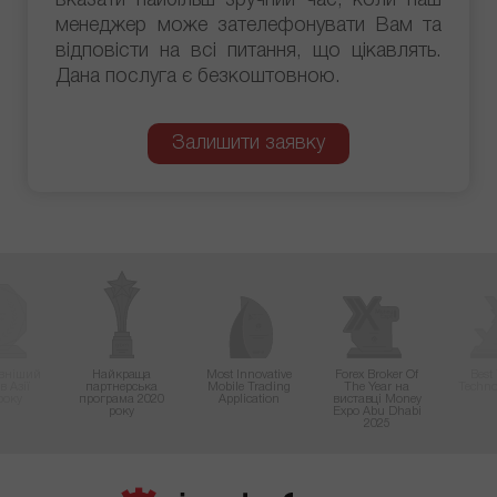
вказати найбільш зручний час, коли наш
менеджер може зателефонувати Вам та
відповісти на всі питання, що цікавлять.
Дана послуга є безкоштовною.
Залишити заявку
вніший
Найкраща
Most Innovative
Forex Broker Of
Best
в Азії
партнерська
Mobile Trading
The Year на
Techno
року
програма 2020
Application
виставці Money
року
Expo Abu Dhabi
2025