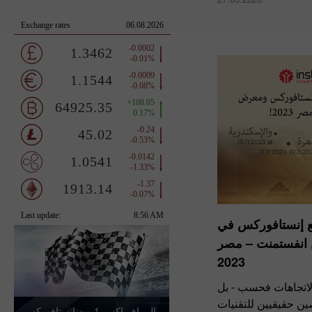
مع إنستافوركس في
انفستمنت – مصر
2023
لاتجاهات فحسب - بل
صين حقيقيين للتقنيات
رالي إف إكس-1 من إنستافوركس