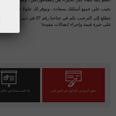
نجيب على جميع أسئلتك بسعادة ، ونوفر لك حلولا خاصة ، ونشار
على خبرة قيمة وإجراء اتصالات مفيدة!
حقق الربح من التداول في الفوركس
إذا كنت مبتدئا في عالم
افتح حساب تداول
افتح حسابا تجريب