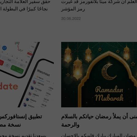
لعلم أن شركة ميتا بلاتفورمز قد غيرت
حقق سفير العلامة التجارية
رمز المؤشر
نجاحًا كبيرًا في البطولة 
30.06.2022
منى أن يملأ رمضان حياتكم بالسلام
تطبيق إنستافوركس 
والرحمة
نسخة مطو
ضان المبارك يبارك قلوبكم بالإحسان
يسعدنا تقديم نسخة مح