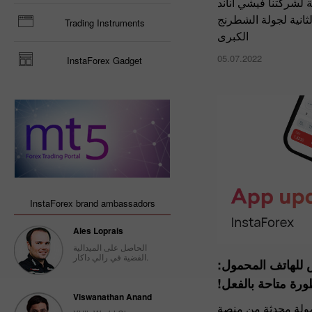
 لشركتنا فيشي أناند
الثانية لجولة الشطرنج
Trading Instruments
الكبرى
05.07.2022
InstaForex Gadget
InstaForex brand ambassadors
Ales Loprais
الحاصل على الميدالية
الفضية في رالي داكار.
للهاتف المحمول:
رة متاحة بالفعل!
Viswanathan Anand
مولة محدثة من منصة