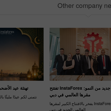
Other company n
إيداع الحظ
بو
​فصل جديد من النمو: InstaForex تفتتح
تهنئة عيد الأضحى من ex
مقرها العالمي في دبي
نتمنى لكم عيدًا مليئًا ب
احتفلت InstaForex بفخر بالافتتاح الكبير لمقرها
العالمي الجديد في دبي