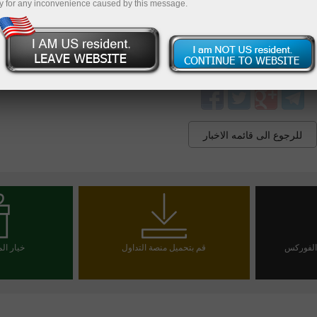
y for any inconvenience caused by this message.
ك معرفتنا ورؤيتنا الفريدة لمساعدتك في الوصول إلى آفاق مالية
نتطلع إلى الترحيب بكم في جناحنا رقم 27 في دبي فس
للرجوع الى قائمه الاخبار
 الفوركس
قم بتحميل منصة التداول
خيار ال
يا
اخت