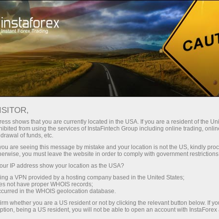
حب
منصة التداول
فتح الحساب الفوري
للمبتدئين
للمستثمرين
للشركاء
الحمل
في دبي!
إيداع الأموال
ISITOR,
ess shows that you are currently located in the USA. If you are a resident of the Uni
ibited from using the services of InstaFintech Group including online trading, online
drawal of funds, etc.
k you are seeing this message by mistake and your location is not the US, kindly pro
وركس في دبي. ندعو الجميع يومي 19 و 20 مايو في جناحنا رقم 27!
herwise, you must leave the website in order to comply with government restrictions
ur IP address show your location as the USA?
اركين في سوق العملات من جميع أنحاء العالم.، تقف شركتنا 
sing a VPN provided by a hosting company based in the United States;
oes not have proper WHOIS records;
occurred in the WHOIS geolocation database.
 في التداول والمشاركة مباشرة مع كل من عملائنا وشركائنا.
irm whether you are a US resident or not by clicking the relevant button below. If y
ption, being a US resident, you will not be able to open an account with InstaForex
ث اتجاهات الصناعة ، والاتفاق على شروط خاصة للتعاون مع شركتنا