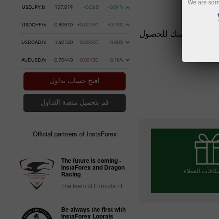
We are sorr
USDJPY.fx
157.819
+0.068
+0.04%
 جديدة!
USDCHF.fx
0.80870
+0.00150
+0.19%
تيفال أرينا يومي 19 و 20 مايو. يبدأ الحدث في الساعة 1100 صباحا. احصل على فرصتك للحصول
USDCAD.fx
1.40120
0.00000
0.00%
AUDUSD.fx
0.70440
-0.00130
-0.18%
افتح حساب تداول
قم بتحميل منصة التداول
Official partners of InstaForex
The future is coming -
InstaForex and Dragon
مكافآت للعملاء
Racing
The team of Formula - E
Be always the first with
ر مكافأتك
InstaForex Loprais