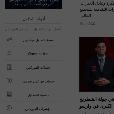
تكرة وتبادل الخبرات،
كن في المقدمة كل جمعة
درات التقدمية للمجتمع
المالي.
أدوات التداول
10.11.2023
أفضل أدوات التداول الناجح فى الفوركس.
منصة التداول ميتاتريدر
Charts on-line
تحليلات الفوركس
حساب فوركس تجريبى
حاسبة المتداول
 في جولة الشطرنج
الكبرى في وارسو
مؤشرات الفوركس