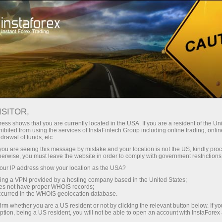
عن إنستافوركس
أخبار الشركة
تهنئة عيد الأضحى من
ISITOR,
INSTAFOREX
ess shows that you are currently located in the USA. If you are a resident of the Uni
ibited from using the services of InstaFintech Group including online trading, online
drawal of funds, etc.
k you are seeing this message by mistake and your location is not the US, kindly pro
herwise, you must leave the website in order to comply with government restrictions
ل
ur IP address show your location as the USA?
sing a VPN provided by a hosting company based in the United States;
oes not have proper WHOIS records;
ل
ف
occurred in the WHOIS geolocation database.
irm whether you are a US resident or not by clicking the relevant button below. If y
ption, being a US resident, you will not be able to open an account with InstaForex