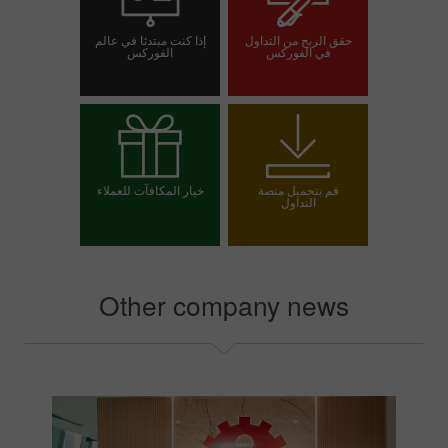
حقق الربح من التداول
إذا كنت مبتدئا في عالم
في الفوركس
الفوركس
افتح حساب تداول
افتح حسابا تجريبيا
قم بتحميل منصة
خيار المكافآت للعملاء
التداول
اختر مكافأتك
Other company news