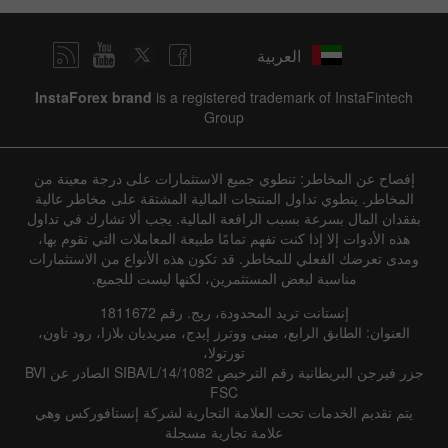
العربية
InstaForex brand
is a registered trademark of InstaFintech
Group
إفصاح عن المخاطر: تنطوي جميع الاستثمارات على درجة معينة من
المخاطر. ينطوي تداول المنتجات المالية المشتقة على مخاطر عالية
بفقدان المال بسرعة بسبب الرافعة المالية. يجب ألا تشارك في تداول
هذه الأدوات إلا إذا كنت تفهم تمامًا طبيعة المعاملات التي تقوم بها،
ومدى تعرضك الفعلي للمخاطر. قد تكون هذه الأنواع من الاستثمارات
مناسبة لبعض المستثمرين، لكنها ليست للجميع.
إنستانت تريد المحدودة، ريج. رقم 1811672
العنوان: الطابق الرابع، مبنى ووترز إيدج، ميريديان بلازا، رود تاون،
تورتولا،
جزر فيرجن البريطانية رقم الترخيص SIBA/L/14/1082 الصادر عن BVI
FSC
يتم تقديم الخدمات تحت العلامة التجارية لشركة إنستافوركس وهي
علامة تجارية مسجلة