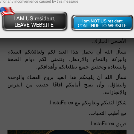
y for any inconvenience caused by this message.
27.05.2026 11:17 AM
عملاؤنا الأعزاء،
تتقدم InstaForex بأصدق التهاني والتبريكات بمناسبة عيد
الأضحى المبارك.
نسأل الله أن يحمل هذا العيد لكم ولعائلاتكم السلام
والبركة والنجاح والازدهار. ونتمنى لكم دوام الصحة
والسعادة وتحقيق جميع تطلعاتكم وأهدافكم.
نسأل الله أن يلهمكم هذا العيد بروح العطاء والوحدة
والتفاؤل، وأن يفتح أمامكم آفاقًا جديدة من الفرص
والإنجازات.
شكرًا لثقتكم وتعاونكم مع InstaForex.
مع أطيب التحيات،
فريق InstaForex